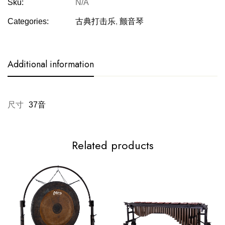
Sku:
N/A
Categories:
古典打击乐
,
颤音琴
Additional information
尺寸
37音
Related products