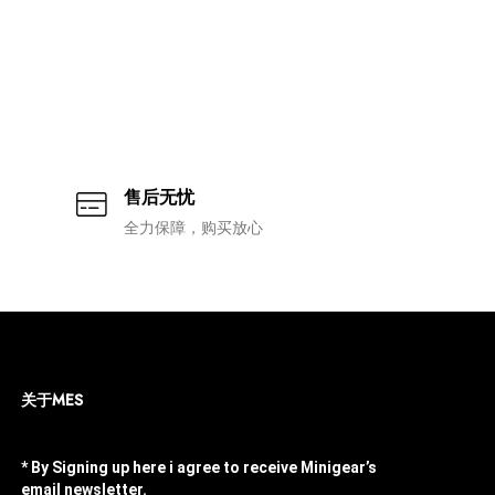
售后无忧
全力保障，购买放心
关于MES
* By Signing up here i agree to receive Minigear’s
email newsletter.