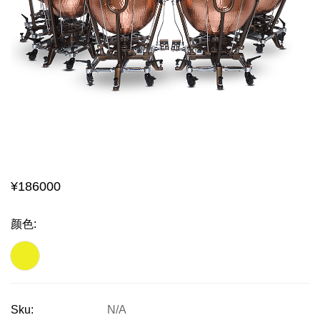
¥
186000
颜色
:
Sku:
N/A