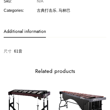
Sku:
N/A
Categories:
古典打击乐
,
马林巴
Additional information
尺寸
61音
Related products